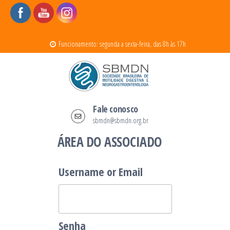
Pular
para
Funcionamento: segunda a sexta-feira, das 8h às 17h
o
conteúdo
SBMDN
Sociedade Brasileira de Motilidade
Fale conosco
Digestiva e Neurogastroenterologia
sbmdn@sbmdn.org.br
ÁREA DO ASSOCIADO
Username or Email
Senha