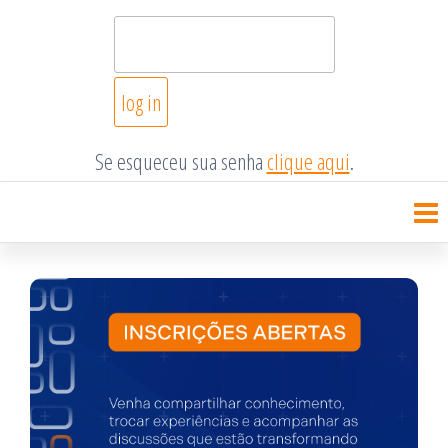
Se esqueceu sua senha
clique aqui
.