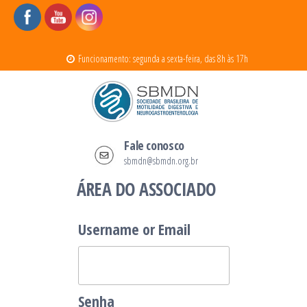
Pular
para
Funcionamento: segunda a sexta-feira, das 8h às 17h
o
conteúdo
SBMDN
Sociedade Brasileira de Motilidade
Fale conosco
Digestiva e Neurogastroenterologia
sbmdn@sbmdn.org.br
ÁREA DO ASSOCIADO
Username or Email
Senha