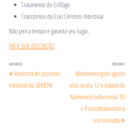
Tratamento do Esôfago
Transtornos do Eixo Cérebro-Intestinal
Não perca tempo e garanta seu lugar.
FAÇA SUA INSCRIÇÃO
Navegação
ANTERIOR
PRÓXIMO
Post
Pró
Abertura de processo
Webmeeting de agosto
de
anterior
post
Post
eleitoral da SBMDN
será no dia 12 e tratará de
Manometria Anorretal 3D
e ProctoManometria
sincronizada