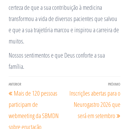
certeza de que a sua contribuição à medicina
transformou a vida de diversos pacientes que salvou
e que a sua trajetória marcou e inspirou a carreira de
muitos.
Nossos sentimentos e que Deus conforte a sua
família.
Navegação
ANTERIOR
PRÓXIMO
Post
Pró
Mais de 120 pessoas
Inscrições abertas para o
de
anterior
post
Post
participam de
Neurogastro 2026 que
webmeeting da SBMDN
será em setembro
sobre eructação