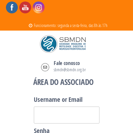
Pular
para
Funcionamento: segunda a sexta-feira, das 8h às 17h
o
conteúdo
SBMDN
Sociedade Brasileira de Motilidade
Fale conosco
Digestiva e Neurogastroenterologia
sbmdn@sbmdn.org.br
ÁREA DO ASSOCIADO
Username or Email
Senha